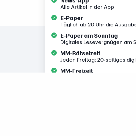
News-App
Alle Artikel in der App
E-Paper
Täglich ab 20 Uhr die Ausgab
E-Paper am Sonntag
Digitales Lesevergnügen am 
MM-Rätselzeit
Jeden Freitag: 20-seitiges dig
MM-Freizeit
Jeden Donnerstag: Veranstalt
Empfehlen Sie jetzt einen neuen E
neue Leser erhält für mindestens
Übrigens: Sie müssen kein Abonne